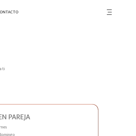
ONTACTO
 ti
EN PAREJA
rnes
 domingo